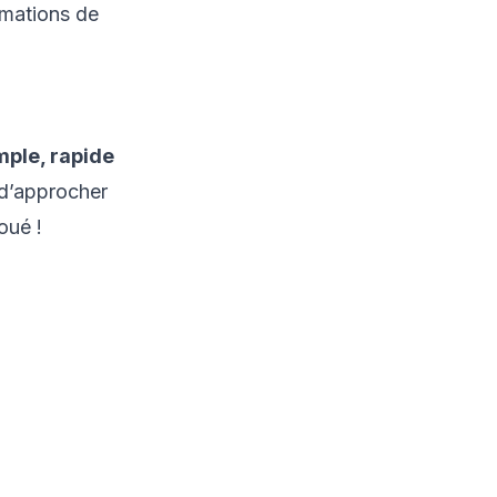
rmations de
mple, rapide
t d’approcher
joué !