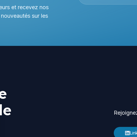
eurs et recevez nos
 nouveautés sur les
e
de
Rejoigne
Lin